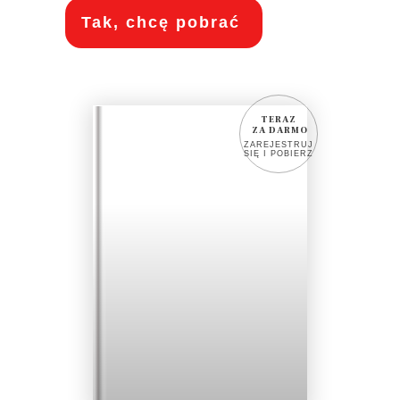
Tak, chcę pobrać
TERAZ
ZA DARMO
ZAREJESTRUJ
SIĘ I POBIERZ