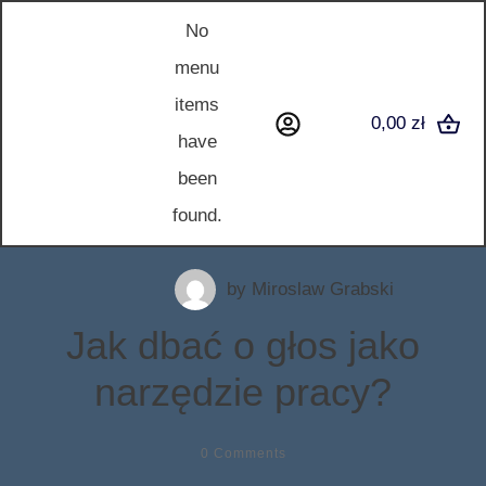
No
menu
items
0,00 zł
have
been
found.
by
Miroslaw Grabski
Jak dbać o głos jako
narzędzie pracy?
0
Comments