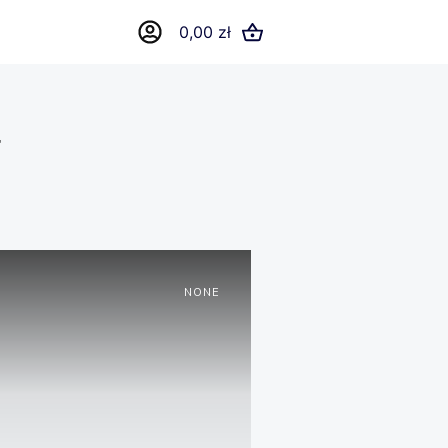
0,00 zł
y
NONE